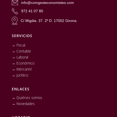
info@comgesteconomistes.com
972 41 07 80
C/ Migdia. 37. 2º D. 17002 Girona
SERVICIOS
→ Fiscal
→ Contable
→ Laboral
→ Económico
→ Mercantil
→ Jurídico
ENLACES
→ Quiénes somos
→ Novedades