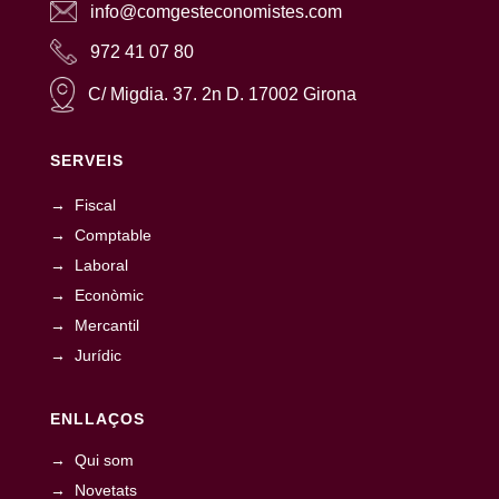
info@comgesteconomistes.com
972 41 07 80
C/ Migdia. 37. 2n D. 17002 Girona
SERVEIS
→ Fiscal
→ Comptable
→ Laboral
→ Econòmic
→ Mercantil
→ Jurídic
ENLLAÇOS
→ Qui som
→ Novetats